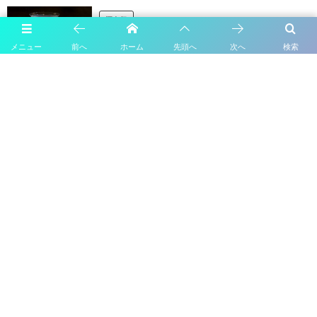
酒人気
シェイクでハーブ香るカクテル！シャルトリューズを
メニュー
前へ
ホーム
先頭へ
次へ
検索
使ったカクテル
酒人気
甘いカクテルに酔いたい夜に シェイクで作る甘いカ
クテル4選
日本発祥！おすすめのジャパニーズカクテル3選
おしゃれなスノースタイルカクテルの作り方