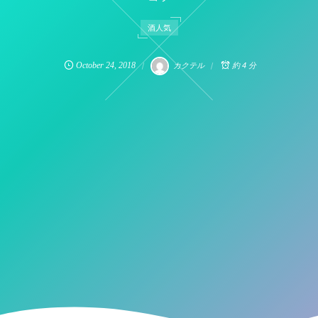
酒人気
October
24
,
2018
カクテル
約 4 分